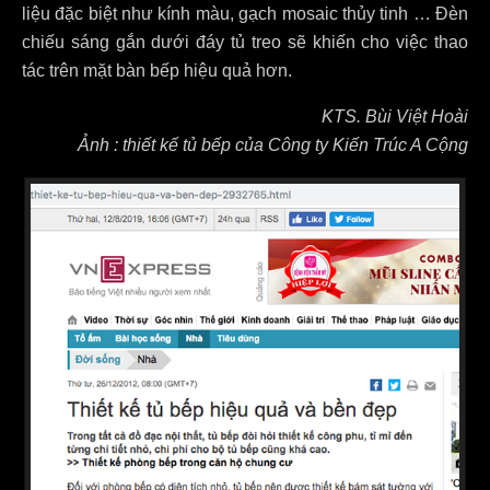
liệu đặc biệt như kính màu, gạch mosaic thủy tinh … Đèn
chiếu sáng gắn dưới đáy tủ treo sẽ khiến cho việc thao
tác trên mặt bàn bếp hiệu quả hơn.
KTS. Bùi Việt Hoài
Ảnh : thiết kế tủ bếp của Công ty Kiến Trúc A Cộng