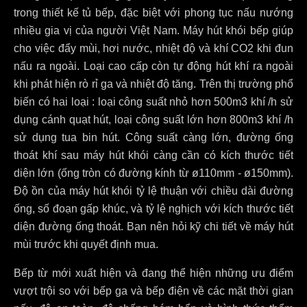
trong thiết kế tủ bếp, đặc biệt với phong tục nấu nướng
nhiều gia vị của người Việt Nam. Máy hút khói bếp giúp
cho việc đẩy mùi, hơi nước, nhiệt độ và khí CO2 khi đun
nấu ra ngoài. Loại cao cấp còn tự động hút khí ra ngoài
khi phát hiện rò rỉ ga và nhiệt độ tăng. Trên thị trường phổ
biến có hai loại : loại công suất nhỏ hơn 500m3 khí /h sử
dụng cánh quạt hút, loại công suất lớn hơn 800m3 khí /h
sử dụng tua bin hút. Công suất càng lớn, đường ống
thoát khí sau máy hút khói càng cần có kích thước tiết
diện lớn (ống tròn có đường kính từ ø110mm - ø150mm).
Độ ồn của máy hút khói tỷ lệ thuận với chiều dài đường
ống, số đoạn gấp khúc, và tỷ lệ nghịch với kích thước tiết
diện đường ống thoát. Bạn nên hỏi kỹ chi tiết về máy hút
mùi trước khi quyết định mua.
Bếp từ mới xuất hiện và đang thể hiện những ưu điểm
vượt trội so với bếp ga và bếp điện về các mặt thời gian