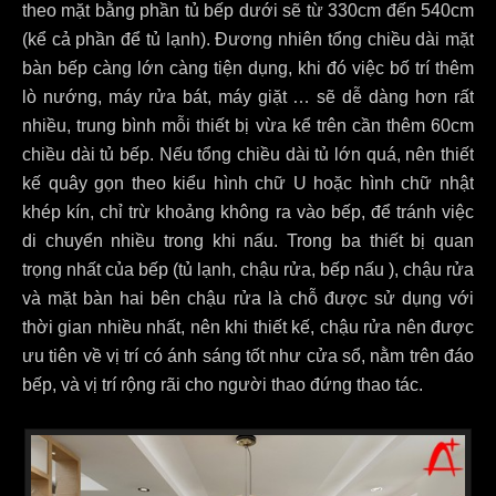
theo mặt bằng phần tủ bếp dưới sẽ từ 330cm đến 540cm
(kể cả phần để tủ lạnh). Đương nhiên tổng chiều dài mặt
bàn bếp càng lớn càng tiện dụng, khi đó việc bố trí thêm
lò nướng, máy rửa bát, máy giặt … sẽ dễ dàng hơn rất
nhiều, trung bình mỗi thiết bị vừa kể trên cần thêm 60cm
chiều dài tủ bếp. Nếu tổng chiều dài tủ lớn quá, nên thiết
kế quây gọn theo kiểu hình chữ U hoặc hình chữ nhật
khép kín, chỉ trừ khoảng không ra vào bếp, để tránh việc
di chuyển nhiều trong khi nấu. Trong ba thiết bị quan
trọng nhất của bếp (tủ lạnh, chậu rửa, bếp nấu ), chậu rửa
và mặt bàn hai bên chậu rửa là chỗ được sử dụng với
thời gian nhiều nhất, nên khi thiết kế, chậu rửa nên được
ưu tiên về vị trí có ánh sáng tốt như cửa sổ, nằm trên đáo
bếp, và vị trí rộng rãi cho người thao đứng thao tác.