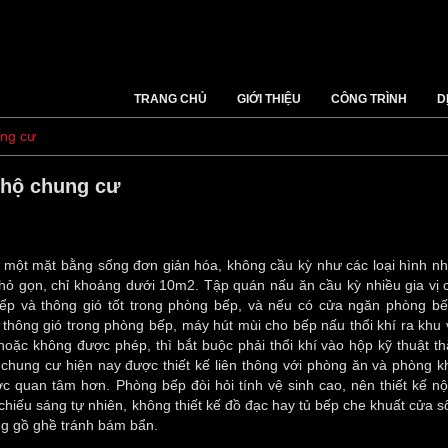
TRANG CHỦ
GIỚI THIỆU
CÔNG TRÌNH
D
ung cư
 hộ chung cư
à một mặt bằng sống đơn giản hóa, không cầu kỳ như các loại hình nh
hỏ gọn, chỉ khoảng dưới 10m2. Tập quán nấu ăn cầu kỳ nhiều gia vị 
) bếp và thông gió tốt trong phòng bếp, và nếu có cửa ngăn phòng bế
 thông gió trong phòng bếp, máy hút mùi cho bếp nấu thổi khí ra khu 
hoặc không được phép, thì bắt buộc phải thổi khí vào hộp kỹ thuật t
 chung cư hiện nay được thiết kế liên thông với phòng ăn và phòng k
ợc quan tâm hơn. Phòng bếp đòi hỏi tính vệ sinh cao, nên thiết kế nộ
 chiếu sáng tự nhiên, không thiết kế đồ đạc hay tủ bếp che khuất cửa s
ng gồ ghề tránh bám bẩn.