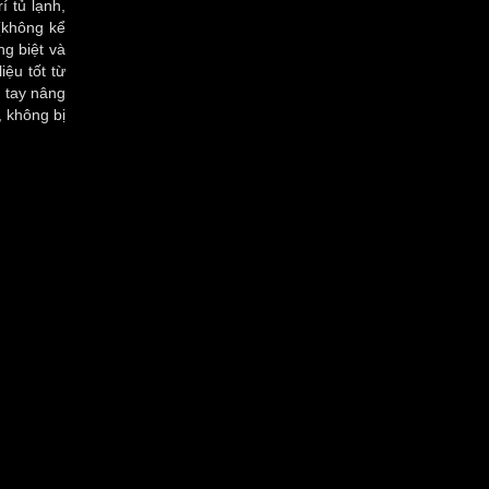
í tủ lạnh,
(không kể
ng biệt và
ệu tốt từ
, tay nâng
, không bị