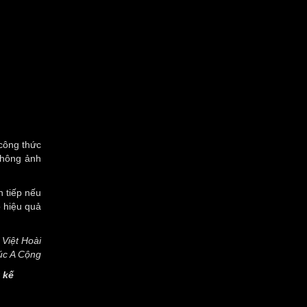
công thức
không ảnh
n tiếp nếu
o hiệu quả
 Việt Hoài
úc A Cộng
 kế