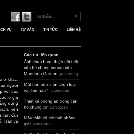
ỊCH VỤ
TƯ VẤN
TIN TỨC
LIÊN HỆ
Các tin liên quan
Ảnh chụp hoàn thiện nội thất
căn hô chung cư cao cấp
Mandarin Garden
[23/02/2021]
à ở khác,
Mặt bàn bếp: nên chọn loại
của người
vật liệu nào?
p với các
[22/09/2020]
vực lô gia
Thiết kế phòng ăn trong căn
hẳng đứng
hộ chung cư
[13/09/2019]
hách, nên
i thất cần
Mẫu thiết kế nội thất phòng
ổ. Trần và
giặt
[03/09/2015]