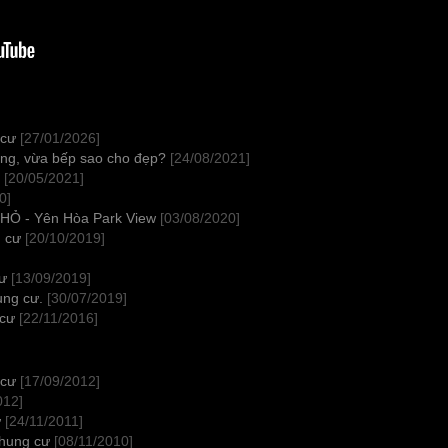
 cư
[27/01/2026]
ống, vừa bếp sao cho đẹp?
[24/08/2021]
[20/05/2021]
0]
NHỎ - Yên Hòa Park View
[03/08/2020]
 cư
[20/10/2019]
cư
[13/09/2019]
ung cư.
[30/07/2019]
 cư
[22/11/2016]
 cư
[17/09/2012]
012]
ư
[24/11/2011]
chung cư
[08/11/2010]