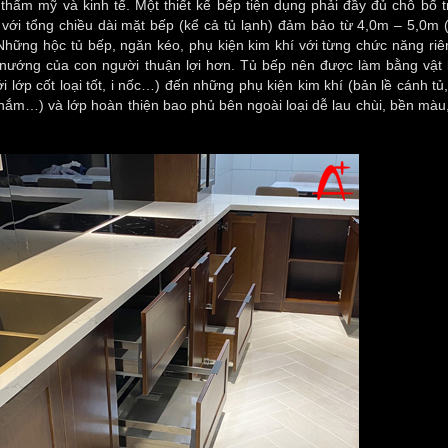
hẩm mỹ và kinh tế. Một thiết kế bếp tiện dụng phải đầy đủ chỗ bố tr
 với tổng chiều dài mặt bếp (kể cả tủ lạnh) đảm bảo từ 4,0m – 5,0m 
Những hộc tủ bếp, ngăn kéo, phụ kiện kim khí với từng chức năng riê
 nướng của con người thuận lợi hơn. Tủ bếp nên được làm bằng vật li
ới lớp cốt loại tốt, i nốc…) đến những phụ kiện kim khí (bản lề cánh tủ
 nắm…) và lớp hoàn thiện bao phủ bên ngoài loại dễ lau chùi, bền màu