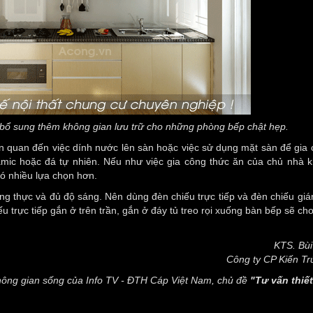
 bổ sung thêm không gian lưu trữ cho những phòng bếp chật hẹp.
n quan đến việc dính nước lên sàn hoặc việc sử dụng mặt sàn để gia 
eramic hoặc đá tự nhiên. Nếu như việc gia công thức ăn của chủ nhà 
có nhiều lựa chọn hơn.
ng thực và đủ độ sáng. Nên dùng đèn chiếu trực tiếp và đèn chiếu giá
iếu trực tiếp gắn ở trên trần, gắn ở đáy tủ treo rọi xuống bàn bếp sẽ ch
KTS. Bùi
Công ty CP Kiến Tr
Không gian sống của Info TV - ĐTH Cáp Việt Nam, chủ đề
"Tư vấn thiết