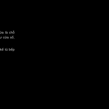
ửa là chỗ
hư cửa sổ,
 kế tủ bếp