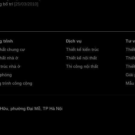
 bố trí
[25/03/2010]
 trình
Dịch vụ
Tư 
thất chung cư
Thiết kế kiến trúc
Thiế
thất nhà ở
Thiết kế nội thất
Thiết
 trúc nhà ở
Thi công nội thất
Thiết
 phòng
Giải 
 trình công cộng
Mẫu 
ố Hữu, phường Đại Mỗ, TP Hà Nội