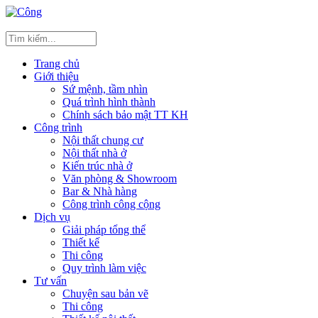
Trang chủ
Giới thiệu
Sứ mệnh, tầm nhìn
Quá trình hình thành
Chính sách bảo mật TT KH
Công trình
Nội thất chung cư
Nội thất nhà ở
Kiến trúc nhà ở
Văn phòng & Showroom
Bar & Nhà hàng
Công trình công cộng
Dịch vụ
Giải pháp tổng thể
Thiết kế
Thi công
Quy trình làm việc
Tư vấn
Chuyện sau bản vẽ
Thi công