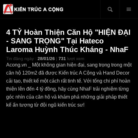
4 TỶ Hoàn Thiện Căn Hộ "HIỆN ĐẠI
- SANG TRỌNG" Tại Hateco
Laroma Huỳnh Thúc Kháng - NhaF
Tin đăng ngày :
28/01/26
|
731
lượt xem
Acong.vn _ Một không gian hiện đại, sang trọng trong một
căn hộ 120m2 đã được Kiến trúc A Cộng và Hand Decor
cải tạo, thiết kế một cách rất tinh tế. Với tổng chi phí hoàn
thiện lên đến 4 tỷ đồng, hãy cùng NhaF trải nghiệm từng
góc nhìn của căn hộ và khám phá những giải pháp thiết
kế ấn tượng từ đội ngũ kiến trúc sư!