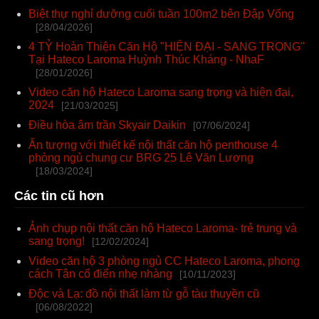
Biệt thự nghỉ dưỡng cuối tuần 100m2 bên Đập Vống
[28/04/2026]
4 TỶ Hoàn Thiện Căn Hộ "HIỆN ĐẠI - SANG TRỌNG"
Tại Hateco Laroma Huỳnh Thúc Kháng - NhaF
[28/01/2026]
Video căn hộ Hateco Laroma sang trọng và hiện đại,
2024
[21/03/2025]
Điều hòa âm trần Skyair Daikin
[07/06/2024]
Ấn tượng với thiết kế nội thất căn hộ penthouse 4
phòng ngủ chung cư BRG 25 Lê Văn Lương
[18/03/2024]
Các tin cũ hơn
Ảnh chụp nội thất căn hộ Hateco Laroma- trẻ trung và
sang trọng!
[12/02/2024]
Video căn hộ 3 phòng ngủ CC Hateco Laroma, phong
cách Tân cổ điển nhẹ nhàng
[10/11/2023]
Độc và Lạ: đồ nội thất làm từ gỗ tàu thuyền cũ
[06/08/2022]