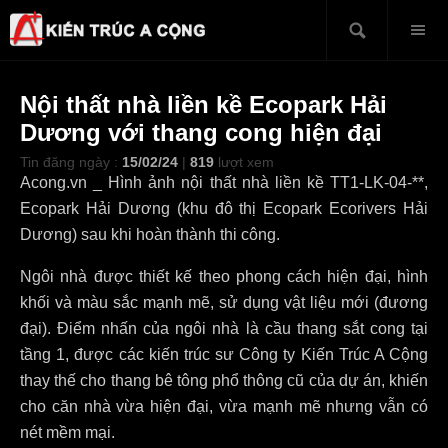
Nội thất nhà liền kề Ecopark Hải
Dương với thang cong hiện đại
Tin đăng ngày :
15/02/24
|
819
lượt xem
Acong.vn _ Hình ảnh nội thất nhà liền kề TT1-LK-04-**,
Ecopark Hải Dương (khu đô thị Ecopark Ecorivers Hải
Dương) sau khi hoàn thành thi công.
Ngôi nhà được thiết kế theo phong cách hiện đại, hình
khối và màu sắc mạnh mẽ, sử dụng vật liệu mới (đương
đại). Điểm nhấn của ngôi nhà là cầu thang sắt cong tại
tầng 1, được các kiến trúc sư Công ty Kiến Trúc A Cộng
thay thế cho thang bê tông phổ thông cũ của dự án, khiến
cho căn nhà vừa hiện đại, vừa mạnh mẽ nhưng vẫn có
nét mềm mại.