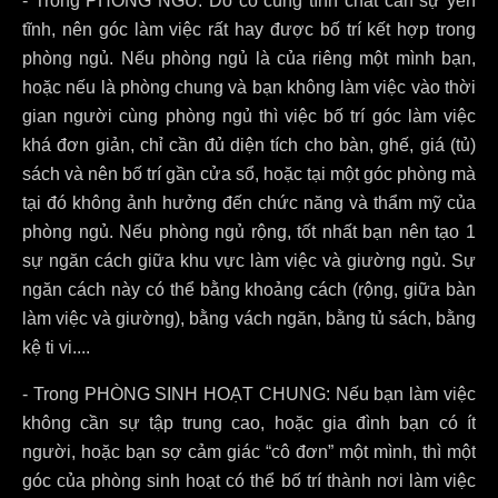
- Trong PHÒNG NGỦ: Do có cùng tính chất cần sự yên
tĩnh, nên góc làm việc rất hay được bố trí kết hợp trong
phòng ngủ. Nếu phòng ngủ là của riêng một mình bạn,
hoặc nếu là phòng chung và bạn không làm việc vào thời
gian người cùng phòng ngủ thì việc bố trí góc làm việc
khá đơn giản, chỉ cần đủ diện tích cho bàn, ghế, giá (tủ)
sách và nên bố trí gần cửa sổ, hoặc tại một góc phòng mà
tại đó không ảnh hưởng đến chức năng và thẩm mỹ của
phòng ngủ. Nếu phòng ngủ rộng, tốt nhất bạn nên tạo 1
sự ngăn cách giữa khu vực làm việc và giường ngủ. Sự
ngăn cách này có thể bằng khoảng cách (rộng, giữa bàn
làm việc và giường), bằng vách ngăn, bằng tủ sách, bằng
kệ ti vi....
- Trong PHÒNG SINH HOẠT CHUNG: Nếu bạn làm việc
không cần sự tập trung cao, hoặc gia đình bạn có ít
người, hoặc bạn sợ cảm giác “cô đơn” một mình, thì một
góc của phòng sinh hoạt có thể bố trí thành nơi làm việc