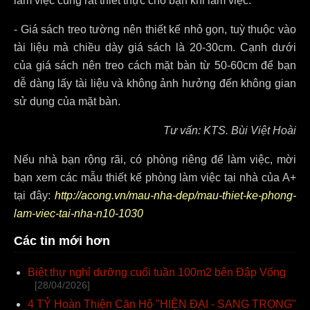
làm việc cũng rất thiết thực cho bạn khi làm việc.
- Giá sách treo tường nên thiết kế nhỏ gọn, tuỳ thuộc vào
tài liệu mà chiều dày giá sách là 20-30cm. Cạnh dưới
của giá sách nên treo cách mặt bàn từ 50-60cm để bạn
dễ dàng lấy tài liệu và không ảnh hưởng đến không gian
sử dụng của mặt bàn.
Tư vấn: KTS. Bùi Việt Hoài
Nếu nhà bạn rộng rãi, có phòng riêng để làm việc, mời
bạn xem các mẫu thiết kế phòng làm việc tại nhà của A+
tại đây:
http://acong.vn/mau-nha-dep/mau-thiet-ke-phong-
lam-viec-tai-nha-n10-1030
Các tin mới hơn
Biệt thự nghỉ dưỡng cuối tuần 100m2 bên Đập Vống
[28/04/2026]
4 TỶ Hoàn Thiện Căn Hộ "HIỆN ĐẠI - SANG TRỌNG"