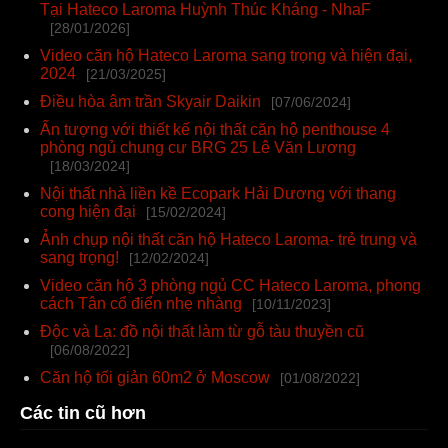
Tại Hateco Laroma Huỳnh Thúc Kháng - NhaF
[28/01/2026]
Video căn hộ Hateco Laroma sang trọng và hiện đại,
2024
[21/03/2025]
Điều hòa âm trần Skyair Daikin
[07/06/2024]
Ấn tượng với thiết kế nội thất căn hộ penthouse 4
phòng ngủ chung cư BRG 25 Lê Văn Lương
[18/03/2024]
Nội thất nhà liền kề Ecopark Hải Dương với thang
cong hiện đại
[15/02/2024]
Ảnh chụp nội thất căn hộ Hateco Laroma- trẻ trung và
sang trọng!
[12/02/2024]
Video căn hộ 3 phòng ngủ CC Hateco Laroma, phong
cách Tân cổ điển nhẹ nhàng
[10/11/2023]
Độc và Lạ: đồ nội thất làm từ gỗ tàu thuyền cũ
[06/08/2022]
Căn hộ tối giản 60m2 ở Moscow
[01/08/2022]
Các tin cũ hơn