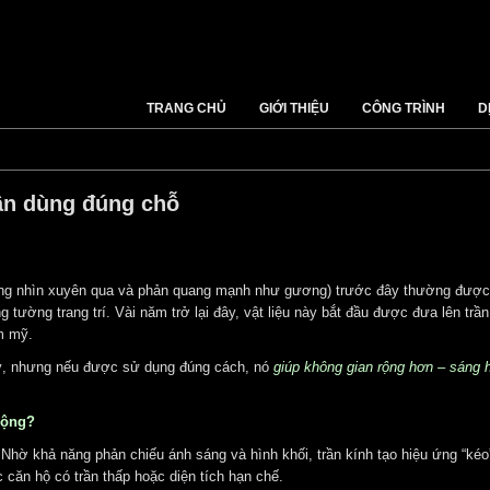
TRANG CHỦ
GIỚI THIỆU
CÔNG TRÌNH
D
ần dùng đúng chỗ
ông nhìn xuyên qua và phản quang mạnh như gương) trước đây thường đượ
ường trang trí. Vài năm trở lại đây, vật liệu này bắt đầu được đưa lên trầ
m mỹ.
ỳ, nhưng nếu được sử dụng đúng cách, nó
giúp không gian rộng hơn – sáng 
uộng?
:
Nhờ khả năng phản chiếu ánh sáng và hình khối, trần kính tạo hiệu ứng “kéo
c căn hộ có trần thấp hoặc diện tích hạn chế.