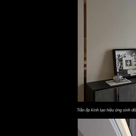
Trần ốp kính tạo hiệu ứng sinh đ