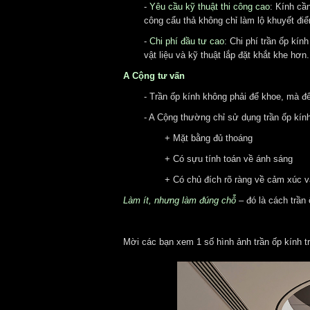
-
Yêu cầu kỹ thuật thi công cao
:
Kính cần
công cẩu thả không chỉ làm lộ khuyết điể
-
Chi phí đầu tư cao
:
Chi phí trần ốp kín
vật liệu và kỹ thuật lắp đặt khắt khe hơn.
A Cộng tư vấn
- Trần ốp kính không phải để khoe, mà để
- A Cộng thường chỉ sử dụng trần ốp kính
+ Mặt bằng đủ thoáng
+ Có sựu tính toán về ánh sáng
+ Có chủ đích rõ ràng về cảm xúc v
Làm ít, nhưng làm đúng chỗ
– đó là cách trần 
Mời các bạn xem 1 số hình ảnh trần ốp kính tr