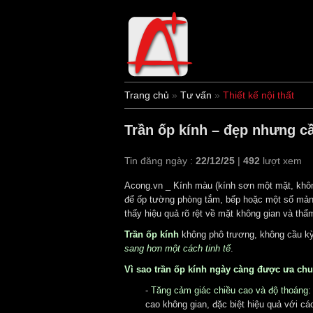
Trang chủ
»
Tư vấn
»
Thiết kế nội thất
Trần ốp kính – đẹp nhưng c
Tin đăng ngày :
22/12/25
|
492
lượt xem
Acong.vn _ Kính màu (kính sơn một mặt, kh
để ốp tường phòng tắm, bếp hoặc một số mảng t
thấy hiệu quả rõ rệt về mặt không gian và thẩ
Trần ốp kính
không phô trương, không cầu k
sang hơn một cách tinh tế
.
Vì sao trần ốp kính ngày càng được ưa ch
-
Tăng cảm giác chiều cao và độ thoáng
cao không gian, đặc biệt hiệu quả với cá