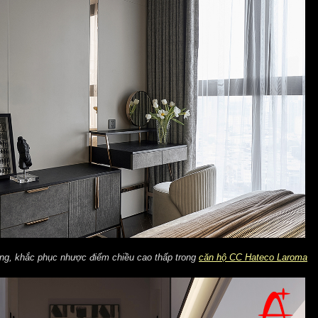
ộng, khắc phục nhược điểm chiều cao thấp trong
căn hộ CC Hateco Laroma