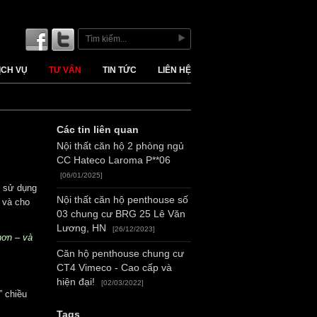
ỊCH VỤ
TƯ VẤN
TIN TỨC
LIÊN HỆ
Các tin liên quan
Nội thất căn hộ 2 phòng ngủ
CC Hateco Laroma P**06
[06/01/2025]
c sử dụng
Nội thất căn hộ penthouse số
n và cho
03 chung cư BRG 25 Lê Văn
Lương, HN
[26/12/2023]
hơn – và
Căn hộ penthouse chung cư
CT4 Vimeco - Cao cấp và
hiện đại!
[02/03/2022]
” chiều
Tags