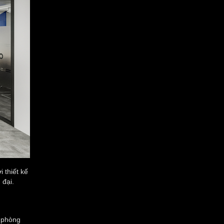
 thiết kế
 đại.
n phòng