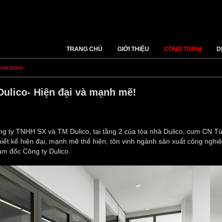
TRANG CHỦ
GIỚI THIỆU
CÔNG TRÌNH
D
howroom
Dulico- Hiện đại và mạnh mẽ!
ông ty TNHH SX và TM Dulico, tại tầng 2 của tòa nhà Dulico, cum CN T
ết kế hiện đại, mạnh mẽ thể hiện, tôn vinh ngành sản xuất công nghi
iám đốc Công ty Dulico.