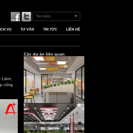
ỊCH VỤ
TƯ VẤN
TIN TỨC
LIÊN HỆ
Các dự án liên quan
ừ Liêm,
ệp cũng