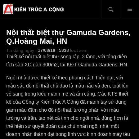
Nội thất biệt thự Gamuda Gardens,
Q.Hoàng Mai, HN
Tin đăng ngày :
17/08/16
|
5338
lượt xem
Thiết kế nội thất biệt thự song lập, 3 tầng, với tổng diện
tích sàn XD gần 300m2, tại KĐT Gamuda Gardens, HN.
Ngôi nhà được thiết kế theo phong cách hiện đại, với
màu sắc đồ nội thất chủ đạo là màu nâu và đen, toát lên
vẻ sang trọng kiểu mạnh mẽ và ấm cúng. Các KTS thiết
kế của Công ty Kiến Trúc A Công đã mạnh tay sử dụng
gam màu đậm cho đồ nội thất, tương phản với màu
tường và trần, tạo nét cá tính cho ngôi nhà, đúng hơn là
thể hiện sự quyết đoán của chủ nhân ngôi nhà, một
doanh nhân thành đạt trong linh vực kinh doanh máy tàu