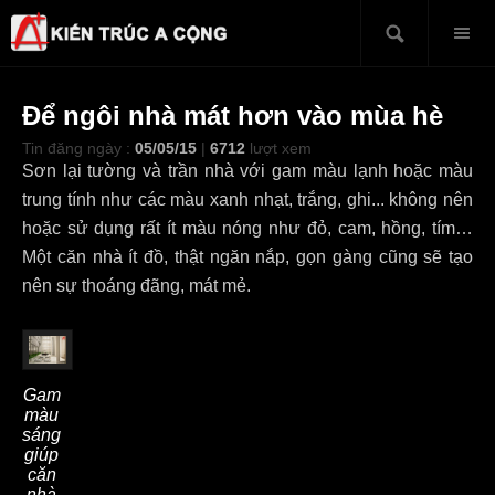
Để ngôi nhà mát hơn vào mùa hè
Tin đăng ngày :
05/05/15
|
6712
lượt xem
Sơn lại tường và trần nhà với gam màu lạnh hoặc màu
trung tính như các màu xanh nhạt, trắng, ghi... không nên
hoặc sử dụng rất ít màu nóng như đỏ, cam, hồng, tím…
Một căn nhà ít đồ, thật ngăn nắp, gọn gàng cũng sẽ tạo
nên sự thoáng đãng, mát mẻ.
Gam
màu
sáng
giúp
căn
nhà