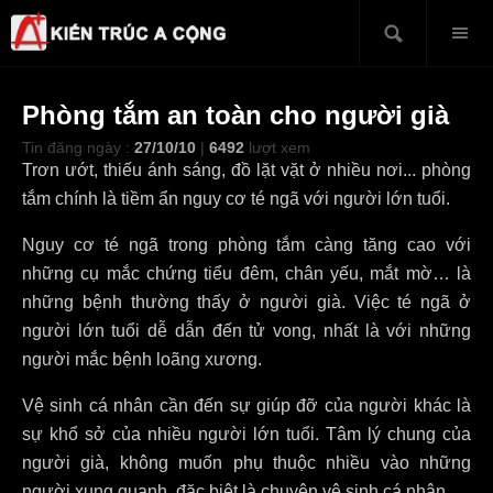
Phòng tắm an toàn cho người già
Tin đăng ngày :
27/10/10
|
6492
lượt xem
Trơn ướt, thiếu ánh sáng, đồ lặt vặt ở nhiều nơi... phòng
tắm chính là tiềm ẩn nguy cơ té ngã với người lớn tuổi.
Nguy cơ té ngã trong phòng tắm càng tăng cao với
những cụ mắc chứng tiểu đêm, chân yếu, mắt mờ… là
những bệnh thường thấy ở người già. Việc té ngã ở
người lớn tuổi dễ dẫn đến tử vong, nhất là với những
người mắc bệnh loãng xương.
Vệ sinh cá nhân cần đến sự giúp đỡ của người khác là
sự khổ sở của nhiều người lớn tuổi. Tâm lý chung của
người già, không muốn phụ thuộc nhiều vào những
người xung quanh, đặc biệt là chuyện vệ sinh cá nhân.