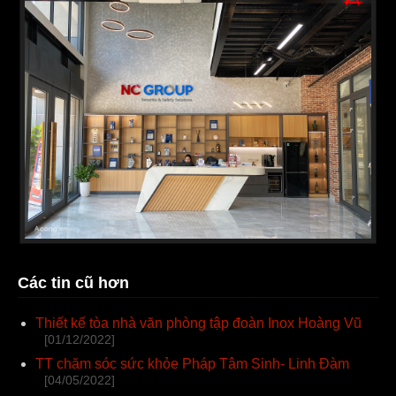
Các tin cũ hơn
Thiết kế tòa nhà văn phòng tập đoàn Inox Hoàng Vũ
[01/12/2022]
TT chăm sóc sức khỏe Pháp Tâm Sinh- Linh Đàm
[04/05/2022]