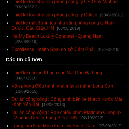
Thiết kế tòa nhà văn phòng công ty CP Giấy Minhan
[03/08/2021]
Thiết kế tòa nhà văn phòng công ty Dulico
[09/04/2021]
Thiết kế mặt đứng toà nhà văn phòng công ty Nam
Dược, Cầu Giấy, HN
[03/08/2019]
Hà My Beach Luxury Condotel - Quảng Nam
[02/08/2019]
Excellence Health Spa- cơ sở Cẩm Phả
[01/04/2019]
Các tin cũ hơn
Thiết kế cải tạo Khách sạn Sài Gòn Hạ Long
[04/04/2016]
Văn phòng điều hành nhà máy xi măng Long Sơn
[10/09/2015]
Dự án công cộng : Công trình bến xe khách Nước Mát
- tỉnh Yên Bái
[16/06/2013]
Dự án công cộng : Rạp chiếu phim Platinum Cineplex
- Vincom Center Long Biên - HN
[02/10/2012]
Trung tâm Nha khoa thẩm mỹ Smile Care
[27/09/2012]