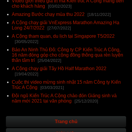
Video giới thiệu giá trị mà Kiến trúc A Cộng mang đến
cho khách hàng
[03/02/2023]
Amazing Bước chạy mùa thu 2022
[18/11/2022]
A Cộng chạy giải VnExpress Marathon Amazing Hạ
Long 24/7/2022
[27/07/2022]
A Cộng tham quan, du lịch tại Singapore T5/2022
[30/05/2022]
Báo An Ninh Thủ Đô: Công ty CP Kiến Trúc A Cộng,
16 năm đóng góp cho cộng đồng thông qua rèn luyện
thân tâm trí
[25/04/2022]
A Cộng chạy giải Tây Hồ Half Marathon 2022
[19/04/2022]
Cuộc thi video mừng sinh nhật 15 năm Công ty Kiến
Trúc A Cộng
[03/03/2021]
Đội ngũ Kiến Trúc A Cộng chào đón Giáng sinh và
năm mới 2021 tại văn phòng
[25/12/2020]
Trang chủ