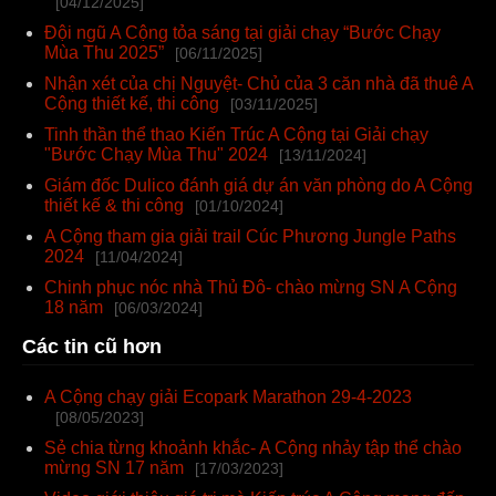
[04/12/2025]
Đội ngũ A Cộng tỏa sáng tại giải chạy “Bước Chạy
Mùa Thu 2025”
[06/11/2025]
Nhận xét của chị Nguyệt- Chủ của 3 căn nhà đã thuê A
Cộng thiết kế, thi công
[03/11/2025]
Tinh thần thể thao Kiến Trúc A Cộng tại Giải chạy
"Bước Chạy Mùa Thu" 2024
[13/11/2024]
Giám đốc Dulico đánh giá dự án văn phòng do A Cộng
thiết kế & thi công
[01/10/2024]
A Cộng tham gia giải trail Cúc Phương Jungle Paths
2024
[11/04/2024]
Chinh phục nóc nhà Thủ Đô- chào mừng SN A Cộng
18 năm
[06/03/2024]
Các tin cũ hơn
A Cộng chạy giải Ecopark Marathon 29-4-2023
[08/05/2023]
Sẻ chia từng khoảnh khắc- A Cộng nhảy tập thể chào
mừng SN 17 năm
[17/03/2023]