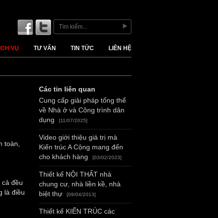
ỊCH VỤ
TƯ VẤN
TIN TỨC
LIÊN HỆ
Các tin liên quan
Cung cấp giải pháp tổng thể
về Nhà ở và Công trình dân
dụng
[11/07/2025]
Video giới thiệu giá trị mà
n toàn,
Kiến trúc A Cộng mang đến
cho khách hàng
[03/02/2023]
Thiết kế NỘI THẤT nhà
t cả đều
chung cư, nhà liền kề, nhà
 là điều
biệt thự
[09/04/2013]
Thiết kế KIẾN TRÚC các