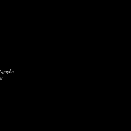
ị Nguyễn
g.