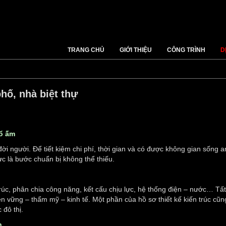
TRANG CHỦ
GIỚI THIỆU
CÔNG TRÌNH
D
hố, nhà biệt thự
tổ ấm
ời người. Để tiết kiệm chi phí, thời gian và có được không gian sống a
mực là bước chuẩn bị không thể thiếu.
rúc, phân chia công năng, kết cấu chịu lực, hệ thống điện – nước… Tấ
n vững – thẩm mỹ – kinh tế. Một phần của hồ sơ thiết kế kiến trúc cũng
 đô thị.
n