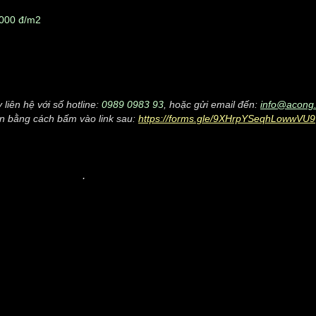
000 đ/m2
iên hệ với số hotline:
0989 0983 93
, hoặc gửi email đến:
info@acong
in bằng cách bấm vào link sau:
https://forms.gle/9XHrpYSeqhLowwVU9
.