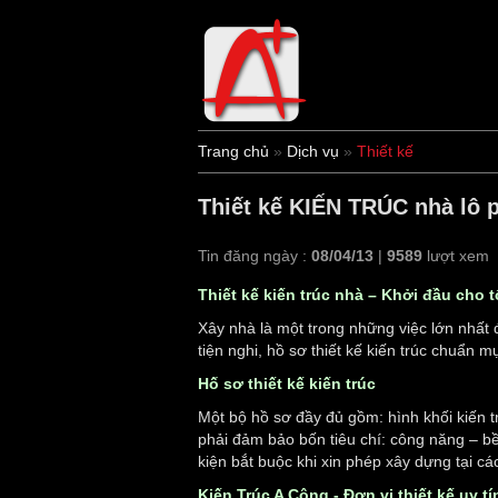
Trang chủ
»
Dịch vụ
»
Thiết kế
Thiết kế KIẾN TRÚC nhà lô p
Tin đăng ngày :
08/04/13
|
9589
lượt xem
Thiết kế kiến trúc nhà – Khởi đầu cho 
Xây nhà là một trong những việc lớn nhất đ
tiện nghi, hồ sơ thiết kế kiến trúc chuẩn 
Hố sơ thiết kế kiến trúc
Một bộ hồ sơ đầy đủ gồm: hình khối kiến t
phải đảm bảo bốn tiêu chí: công năng – bề
kiện bắt buộc khi xin phép xây dựng tại các
Kiến Trúc A Cộng - Đơn vị thiết kế uy tí