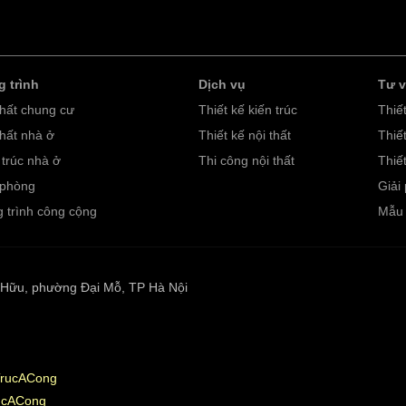
 trình
Dịch vụ
Tư 
thất chung cư
Thiết kế kiến trúc
Thiế
thất nhà ở
Thiết kế nội thất
Thiết
 trúc nhà ở
Thi công nội thất
Thiết
 phòng
Giải 
 trình công cộng
Mẫu 
ố Hữu, phường Đại Mỗ, TP Hà Nội
TrucACong
rucACong