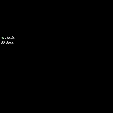
.vn
, hoặc
để được