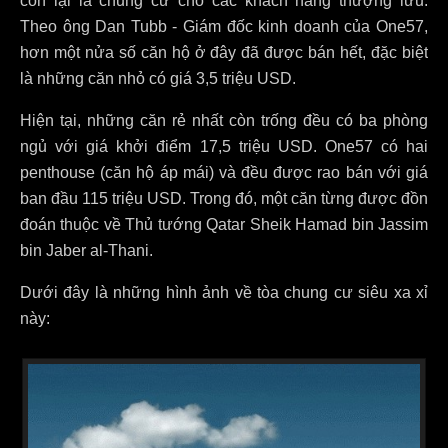
còn lại là chung cư cho các khách hàng thượng lưu.
Theo ông Dan Tubb - Giám đốc kinh doanh của One57,
hơn một nửa số căn hộ ở đây đã được bán hết, đặc biệt
là những căn nhỏ có giá 3,5 triệu USD.
Hiện tại, những căn rẻ nhất còn trống đều có ba phòng
ngủ với giá khởi điểm 17,5 triệu USD. One57 có hai
penthouse (căn hộ áp mái) và đều được rao bán với giá
ban đầu 115 triệu USD. Trong đó, một căn từng được đồn
đoán thuộc về Thủ tướng Qatar Sheik Hamad bin Jassim
bin Jaber al-Thani.
Dưới đây là những hình ảnh về tòa chung cư siêu xa xỉ
này: