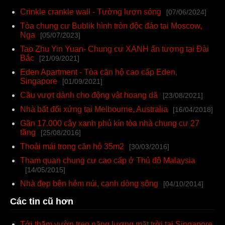
Crinkle crankle wall - Tường lượn sóng
[07/06/2024]
Tòa chung cư Bublik hình tròn độc đáo tại Moscow,
Nga
[05/07/2023]
Tao Zhu Yin Yuan- Chung cư XANH ấn tượng tại Đài
Bắc
[21/09/2021]
Eden Apartment - Tòa căn hộ cao cấp Eden,
Singapore
[01/09/2021]
Cầu vượt dành cho động vật hoang dã
[23/08/2021]
Nhà bất đối xứng tại Melbourne, Australia
[16/04/2018]
Gần 17.000 cây xanh phủ kín tòa nhà chung cư 27
tầng
[25/08/2016]
Thoải mái trong căn hộ 35m2
[30/03/2016]
Tham quan chung cư cao cấp ở Thủ đô Malaysia
[14/05/2015]
Nhà đẹp bên hẻm núi, cạnh dòng sông
[04/10/2014]
Các tin cũ hơn
Tới thăm vườn treo năng lượng mặt trời tại Singapore