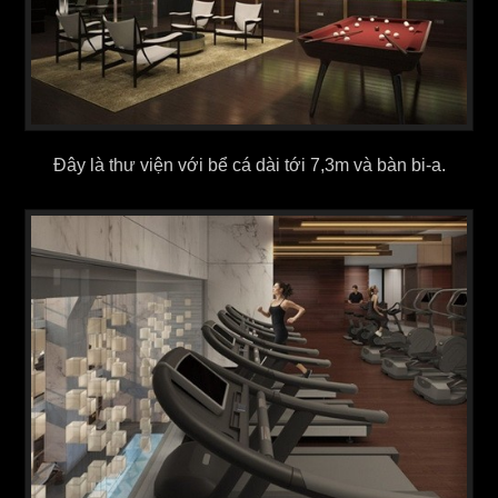
Đây là thư viện với bể cá dài tới 7,3m và bàn bi-a.